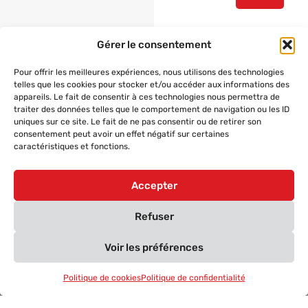
Gérer le consentement
Pour offrir les meilleures expériences, nous utilisons des technologies
Systèmes d'alimentation de secours
telles que les cookies pour stocker et/ou accéder aux informations des
en cas de coupure de courant
appareils. Le fait de consentir à ces technologies nous permettra de
traiter des données telles que le comportement de navigation ou les ID
En Savoir Plus
uniques sur ce site. Le fait de ne pas consentir ou de retirer son
consentement peut avoir un effet négatif sur certaines
caractéristiques et fonctions.
Accepter
Refuser
Swiss Photovoltaïque : vers un
Voir les préférences
avenir durable et indépendant
Nous aidons particuliers et entreprises à réaliser leur
Politique de cookies
Politique de confidentialité
transition énergétique, en réduisant leurs factures et
en maximisant leur autonomie électrique.