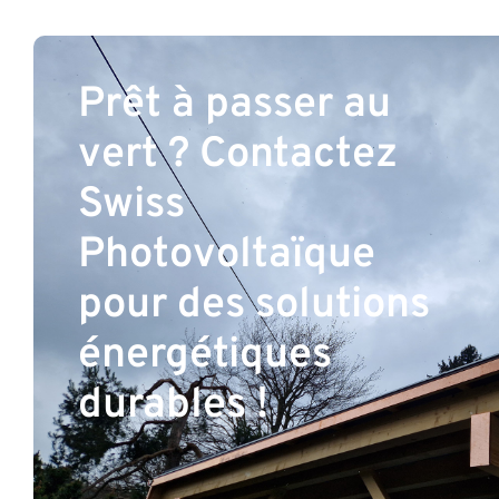
Prêt à passer au
vert ? Contactez
Swiss
Photovoltaïque
pour des solutions
énergétiques
durables !