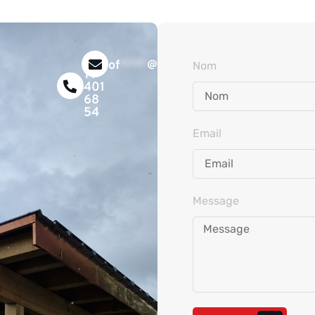
+41
of
****
@
*****************
ue.co
Nom
77
401
68
54
Email
Message