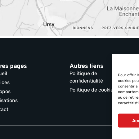
res pages
Autres liens
eil
Politique de
Pour offrir 
confidentialité
cookies pou
ices
consentir à
Politique de cookies
ropos
comportemen
ou de retir
isations
caractéristi
tact
Ac