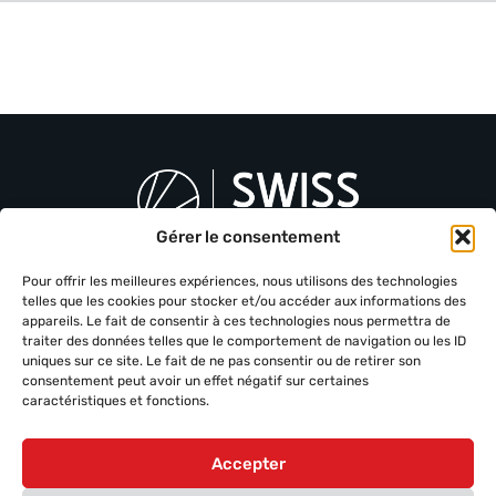
Gérer le consentement
Swiss Photovoltaïque est partenaire de votre transition
énergétique. Ensemble, adoptons l’énergie solaire pour un
Pour offrir les meilleures expériences, nous utilisons des technologies
avenir responsable et rentable.
telles que les cookies pour stocker et/ou accéder aux informations des
appareils. Le fait de consentir à ces technologies nous permettra de
traiter des données telles que le comportement de navigation ou les ID
Autres pages
uniques sur ce site. Le fait de ne pas consentir ou de retirer son
Accueil
consentement peut avoir un effet négatif sur certaines
caractéristiques et fonctions.
Services
À propos
Accepter
Réalisations
Contact